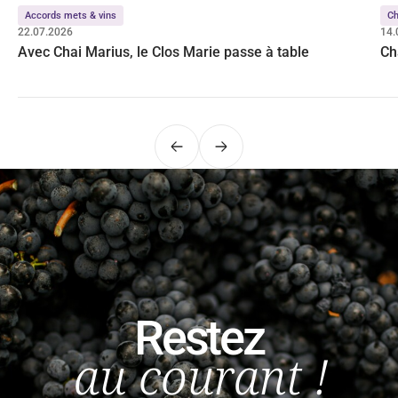
Accords mets & vins
C
22.07.2026
14.
Avec Chai Marius, le Clos Marie passe à table
Ch
Précédent
Suivant
Restez
au courant !