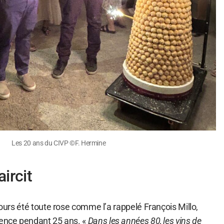
Les 20 ans du CIVP ©F. Hermine
aircit
ujours été toute rose comme l’a rappelé François Millo,
vence pendant 25 ans. «
Dans les années 80, les vins de