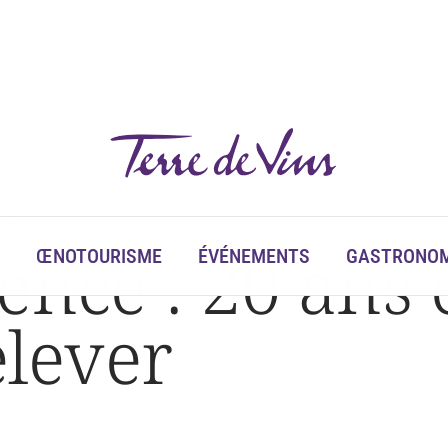
elever
ence : 20 ans 
ŒNOTOURISME
ÉVÉNEMENTS
GASTRONOM
elever