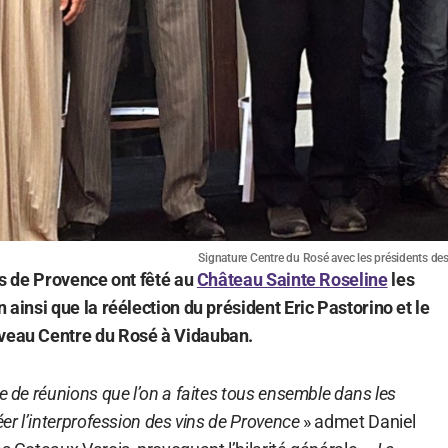
Signature Centre du Rosé avec les présidents des s
ins de Provence ont fêté au
Château Sainte Roseline
les
n ainsi que la réélection du président Eric Pastorino et le
uveau Centre du Rosé à Vidauban.
e de réunions que l’on a faites tous ensemble dans les
éer l’interprofession des vins de Provence
» admet Daniel