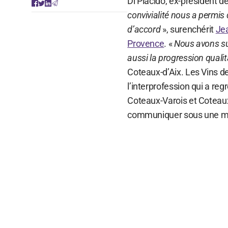
Di Placido, ex-président d
convivialité nous a permi
d’accord
», surenchérit
Jea
Provence
. «
Nous avons su
aussi la progression qualit
Coteaux-d’Aix. Les Vins d
l’interprofession qui a re
Coteaux-Varois et Coteaux
communiquer sous une m