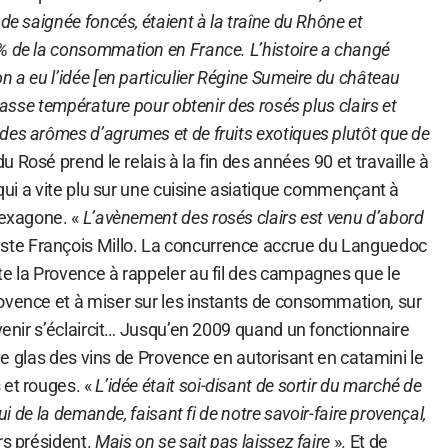
de saignée foncés, étaient à la traîne du Rhône et
% de la consommation en France. L’histoire a changé
n a eu l’idée [en particulier Régine Sumeire du château
 basse température pour obtenir des rosés plus clairs et
des arômes d’agrumes et de fruits exotiques plutôt que de
du Rosé prend le relais à la fin des années 90 et travaille à
l qui a vite plu sur une cuisine asiatique commençant à
Hexagone. «
L’avènement des rosés clairs est venu d’abord
siste François Millo. La concurrence accrue du Languedoc
te la Provence à rappeler au fil des campagnes que le
ovence et à miser sur les instants de consommation, sur
avenir s’éclaircit… Jusqu’en 2009 quand un fonctionnaire
r le glas des vins de Provence en autorisant en catamini le
 et rouges. «
L’idée était soi-disant de sortir du marché de
lui de la demande, faisant fi de notre savoir-faire provençal,
rs président.
Mais on se sait pas laissez faire
». Et de