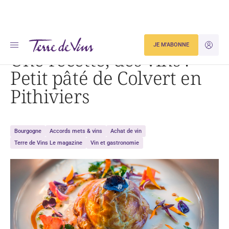
Accueil
Dégustation
Une recette, des vins : Petit pâté de Colvert en Pithiviers
JE M'ABONNE
JE M'ID
Une recette, des vins :
Petit pâté de Colvert en
Pithiviers
Bourgogne
Accords mets & vins
Achat de vin
Terre de Vins Le magazine
Vin et gastronomie