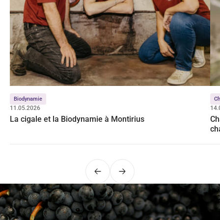
Biodynamie
Ch
11.05.2026
14.
La cigale et la Biodynamie à Montirius
Ch
ch
Précédent
Suivant