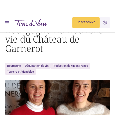
Accueil
Bourgogne : la nouvelle vie du Château de Garnerot
JE M'ABONNE
JE M'ID
Bourgogne : la nouvelle
vie du Château de
Garnerot
Bourgogne
Dégustation de vin
Production de vin en France
Terroirs et Vignobles