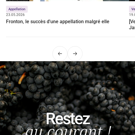
Appellation
Ve
23.05.2026
19.
Fronton, le succès d'une appellation malgré elle
[V
Ja
Précédent
Suivant
Restez
au courant !