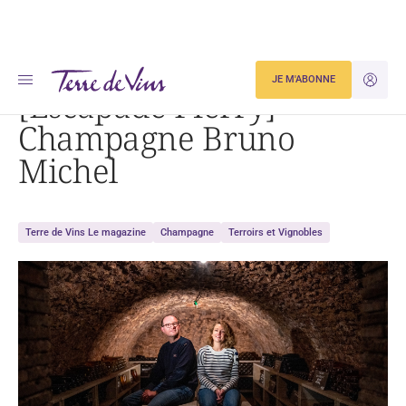
Accueil
[Escapade Pierry] Champagne Bruno Michel
JE M'ABONNE
JE M'ID
[Escapade Pierry]
Champagne Bruno
Michel
Terre de Vins Le magazine
Champagne
Terroirs et Vignobles