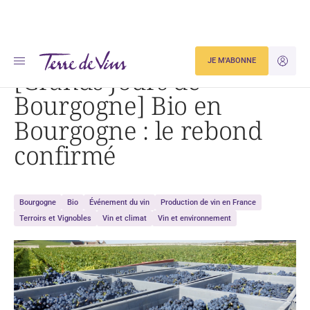
Accueil
[Grands Jours de Bourgogne] Bio en Bourgogne : le rebond confirmé
JE M'ABONNE
JE M'ID
[Grands Jours de
Bourgogne] Bio en
Bourgogne : le rebond
confirmé
Bourgogne
Bio
Événement du vin
Production de vin en France
Terroirs et Vignobles
Vin et climat
Vin et environnement