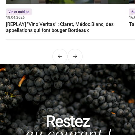
Vin et médias
Bu
18.04.2026
16.
[REPLAY] "Vino Veritas" : Claret, Médoc Blanc, des
Ta
appellations qui font bouger Bordeaux
Précédent
Suivant
Restez
au courant !